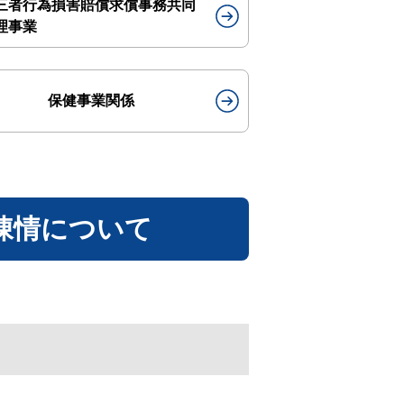
三者行為損害賠償求償事務共同
理事業
保健事業関係
陳情について