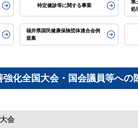
第
特定健診等に関する事業
処
福井県国民健康保険団体連合会例
規集
善強化全国大会・国会議員等への
大会