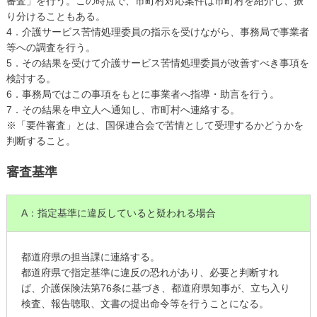
審査」を行う。この時点で、市町村対応案件は市町村を紹介し、振
り分けることもある。
4．介護サービス苦情処理委員の指示を受けながら、事務局で事業者
等への調査を行う。
5．その結果を受けて介護サービス苦情処理委員が改善すべき事項を
検討する。
6．事務局ではこの事項をもとに事業者へ指導・助言を行う。
7．その結果を申立人へ通知し、市町村へ連絡する。
※「要件審査」とは、国保連合会で苦情として受理するかどうかを
判断すること。
審査基準
A：指定基準に違反していると疑われる場合
都道府県の担当課に連絡する。
都道府県で指定基準に違反の恐れがあり、必要と判断すれ
ば、介護保険法第76条に基づき、都道府県知事が、立ち入り
検査、報告聴取、文書の提出命令等を行うことになる。