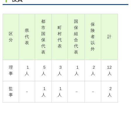
都
国
保
市
町
保
県
険
区
国
村
組
代
者
計
分
保
代
合
表
以
代
表
代
外
表
表
理
1
5
3
1
2
12
事
人
人
人
人
人
人
監
1
1
2
－
－
－
事
人
人
人