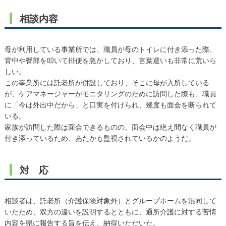
相談内容
母が利用している事業所では、職員が母のトイレに付き添った際、
背中や臀部を叩いて排便を急かしており、言葉遣いも非常に荒いら
しい。
この事業所には託老所が併設しており、そこに母が入所している
が、ケアマネージャーがモニタリングのために訪問した際も、職員
に「今は外出中だから」と口実を付けられ、幾度も面会を断られて
いる。
家族が訪問した際は面会できるものの、面会中は絶え間なく職員が
付き添っているため、あたかも監視されているかのようだ。
対 応
相談者は、託老所（介護保険対象外）とグループホームを混同して
いたため、双方の違いを説明するとともに、通所介護に対する苦情
内容を県に報告する旨を伝え、納得いただいた。